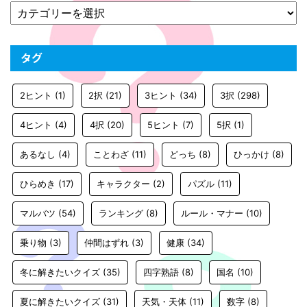
タグ
2ヒント
(1)
2択
(21)
3ヒント
(34)
3択
(298)
4ヒント
(4)
4択
(20)
5ヒント
(7)
5択
(1)
あるなし
(4)
ことわざ
(11)
どっち
(8)
ひっかけ
(8)
ひらめき
(17)
キャラクター
(2)
パズル
(11)
マルバツ
(54)
ランキング
(8)
ルール・マナー
(10)
乗り物
(3)
仲間はずれ
(3)
健康
(34)
冬に解きたいクイズ
(35)
四字熟語
(8)
国名
(10)
夏に解きたいクイズ
(31)
天気・天体
(11)
数字
(8)