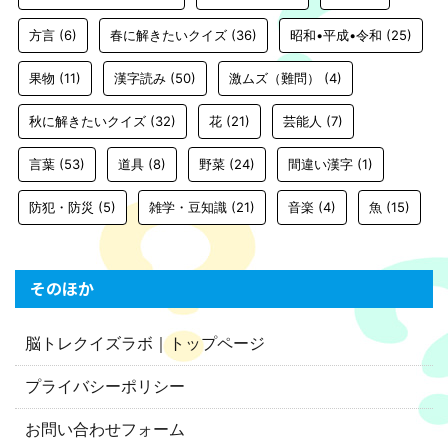
方言
(6)
春に解きたいクイズ
(36)
昭和•平成•令和
(25)
果物
(11)
漢字読み
(50)
激ムズ（難問）
(4)
秋に解きたいクイズ
(32)
花
(21)
芸能人
(7)
言葉
(53)
道具
(8)
野菜
(24)
間違い漢字
(1)
防犯・防災
(5)
雑学・豆知識
(21)
音楽
(4)
魚
(15)
そのほか
脳トレクイズラボ｜トップページ
プライバシーポリシー
お問い合わせフォーム