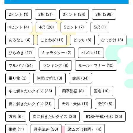
2ヒント
(1)
2択
(21)
3ヒント
(34)
3択
(298)
4ヒント
(4)
4択
(20)
5ヒント
(7)
5択
(1)
あるなし
(4)
ことわざ
(11)
どっち
(8)
ひっかけ
(8)
ひらめき
(17)
キャラクター
(2)
パズル
(11)
マルバツ
(54)
ランキング
(8)
ルール・マナー
(10)
乗り物
(3)
仲間はずれ
(3)
健康
(34)
冬に解きたいクイズ
(35)
四字熟語
(8)
国名
(10)
夏に解きたいクイズ
(31)
天気・天体
(11)
数字
(8)
方言
(6)
春に解きたいクイズ
(36)
昭和•平成•令和
(25)
果物
(11)
漢字読み
(50)
激ムズ（難問）
(4)