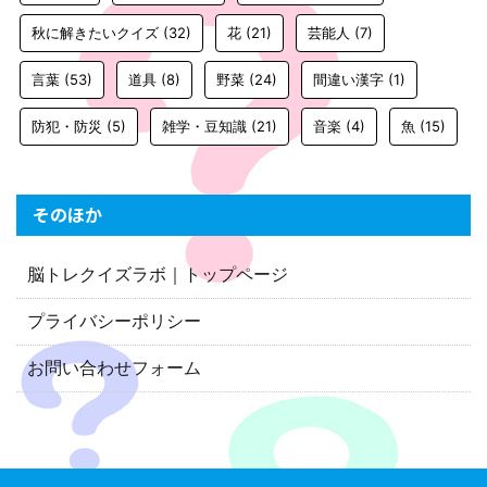
秋に解きたいクイズ
(32)
花
(21)
芸能人
(7)
言葉
(53)
道具
(8)
野菜
(24)
間違い漢字
(1)
防犯・防災
(5)
雑学・豆知識
(21)
音楽
(4)
魚
(15)
そのほか
脳トレクイズラボ｜トップページ
プライバシーポリシー
お問い合わせフォーム