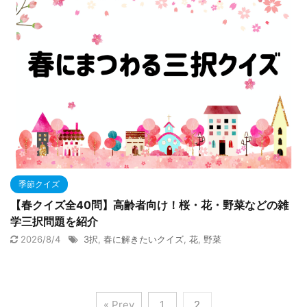
季節クイズ
【春クイズ全40問】高齢者向け！桜・花・野菜などの雑
学三択問題を紹介
2026/8/4
3択
,
春に解きたいクイズ
,
花
,
野菜
« Prev
1
2