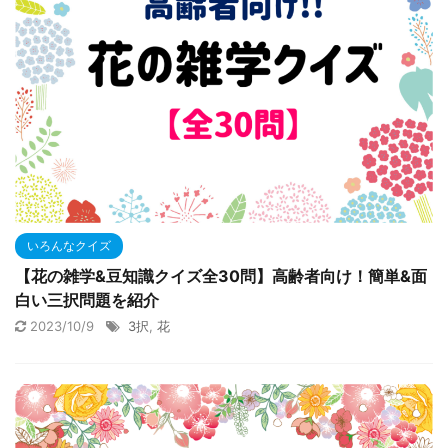
いろんなクイズ
【花の雑学&豆知識クイズ全30問】高齢者向け！簡単&面
白い三択問題を紹介
2023/10/9
3択
,
花