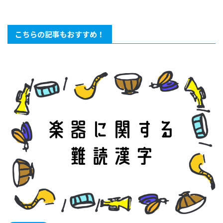
問第１
６問第１７問第１８問第１９問第２０
第１
なぞな
問【知って得する豆知識クイズ】日常
学3択
しろい
生活で役立つ！タメになる3択問題【後
ろ豆知
こちらの記事もおすすめ！
問第２
編10問】第２１問第２２問第２３問第
２２
第２６
２４問第２５問第２６問第 ...
６問第