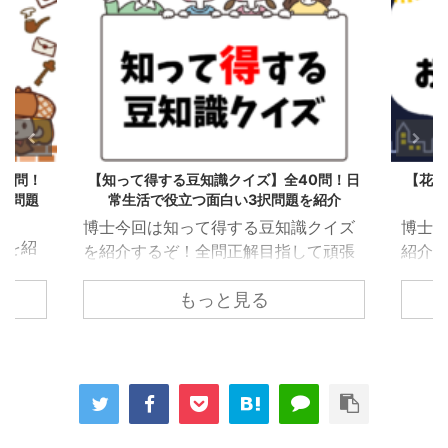
30問！
【知って得する豆知識クイズ】全40問！日
【花火
い問題
常生活で役立つ面白い3択問題を紹介
向
博士今回は知って得する豆知識クイズ
博士
ズを紹
を紹介するぞ！全問正解目指して頑張
紹介
張るの
るのじゃ。 目次【知って得する豆知識
のじゃ
子供か
もっと見る
クイズ】日常生活で役立つ！タメにな
ズ】
ズ問題
る3択問題【前編10問】第１問第２問
問題【
問第４
第３問第４問第５問第６問第７問第８
第４
９問第
問第９問第１０問【知って得する豆知
問第１
から高
識クイズ】日常生活で役立つ！タメに
齢者
題【中
なる3択問題【中編10問】第１１問第
【中編
３問第
１２問第１３問第１４問第１５問第１
問第