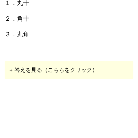
１．丸十
２．角十
３．丸角
+ 答えを見る（こちらをクリック）