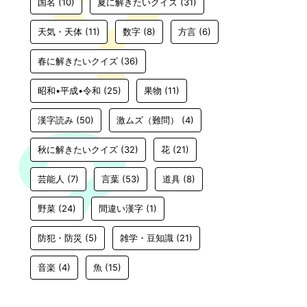
国名
(10)
夏に解きたいクイズ
(31)
天気・天体
(11)
数字
(8)
方言
(6)
春に解きたいクイズ
(36)
昭和•平成•令和
(25)
果物
(11)
漢字読み
(50)
激ムズ（難問）
(4)
秋に解きたいクイズ
(32)
花
(21)
芸能人
(7)
言葉
(53)
道具
(8)
野菜
(24)
間違い漢字
(1)
防犯・防災
(5)
雑学・豆知識
(21)
音楽
(4)
魚
(15)