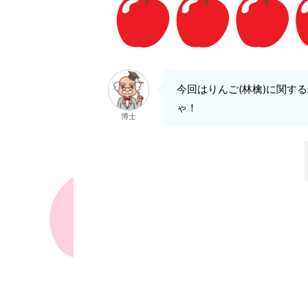
今回はりんご(林檎)に関す
ゃ！
博士