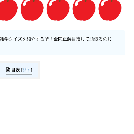
る雑学クイズを紹介するぞ！全問正解目指して頑張るのじ
目次
[
開く
]