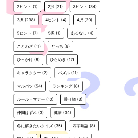
2ヒント
(1)
2択
(21)
3ヒント
(34)
3択
(298)
4ヒント
(4)
4択
(20)
5ヒント
(7)
5択
(1)
あるなし
(4)
ことわざ
(11)
どっち
(8)
ひっかけ
(8)
ひらめき
(17)
キャラクター
(2)
パズル
(11)
マルバツ
(54)
ランキング
(8)
ルール・マナー
(10)
乗り物
(3)
仲間はずれ
(3)
健康
(34)
冬に解きたいクイズ
(35)
四字熟語
(8)