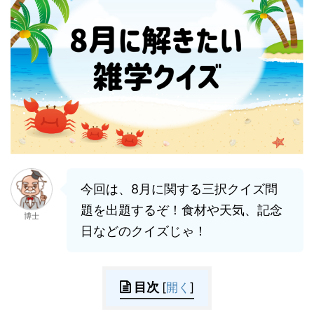
今回は、8月に関する三択クイズ問
題を出題するぞ！食材や天気、記念
博士
日などのクイズじゃ！
目次
[
開く
]